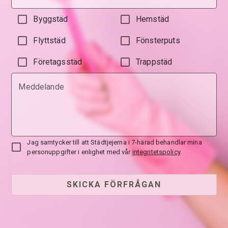
Byggstäd
Hemstäd
Flyttstäd
Fönsterputs
Företagsstäd
Trappstäd
Meddelande
Jag samtycker till att Städtjejerna i 7-härad behandlar mina
personuppgifter i enlighet med vår
integritetspolicy
.
SKICKA FÖRFRÅGAN